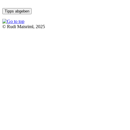
© Rudi Maisriml, 2025